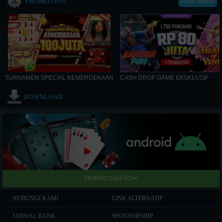
Lihat Semua
PROMOTION
TURNAMEN SPECIAL KEMERDEKAAN
CASH DROP GAME EKSKLUSIF
DOWNLOAD
HUBUNGI KAMI
LINK ALTERNATIF
JADWAL BANK
SPONSORSHIP