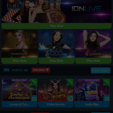
Play Now
Play Now
Play Now
Play Now
PROMO
POPULAR
Lihat Semua
Lamp of Cor...
Chinchirorin
Soda Man