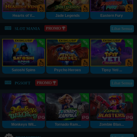
Hearts of V...
Jade Legends
Eastern Fury
PROMO
SLOT MANIA
Lihat Semua
Satoshi Spins
Psycho Heroes
Tipsy Yeti ...
PROMO
PGSOFT
Lihat Semua
Monkeys Wil...
Tornado Ram...
Zombie Blas...