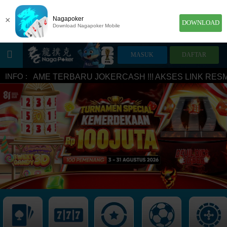
×
Nagapoker
DOWNLOAD
Download Nagapoker Mobile
INFO :
R GAME TERBARU JOKERCASH !!! AKSES LINK RESMI KAM
HOME
POKER
SLOT GAME
IDN E-LOTTERY
NEW
NEW
SPORTBOOK
LIVE CASINO
IDNLIVE
NEW
TOGEL
ESPORTS
ARCADE
NEW
NEW
NEW
IDNTRADE
TEMBAK IKAN
IDNRAFFLE