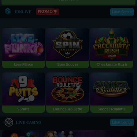
PROMO
IDNLIVE
Lihat Semua
Live Plinko
Spin Soccer
Checkmate Rush
9 Putts
Bounce Roulette
Soccer Roulette
Lihat Semua
LIVE CASINO